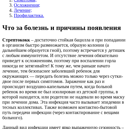
Осложнения;
Лечение;
Профилактика.
Что за болезнь и причины появления
Стрептококк
– достаточно стойкая бацилла и при попадании
в организм быстро размножается, образую колонии (а
дальнейшем образуется гной), поэтому встречается у детишек
с любым иммунитетом. И отсутствие лечения обязательно
приведет к осложнениям, поэтому при воспалении горла
никогда не затягивайте! К тому же, чем раньше начато
лечение, тем безопаснее заболевший ребенок для
окружающих — передать болезнь можно только через сутки-
двое после первых симптомов. Заражение как раз и
происходит воздушно-капельным путем, когда больной
ребенок во время не был изолирован из детской группы, в
которой находится, или родители не надевали во время маску
при лечении дома. Эта инфекция часто вызывает эпидемии в
тесных коллективах. Также возможен контактно-бытовой
путь передачи инфекции (через контактирование с вещами
больного).
Данный вид инфекции имеет ярко выраженную сезонность –