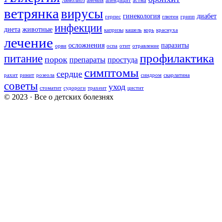
Лямблиоз
анемия
апендицит
астма
ветрянка
вирусы
гинекология
диабет
герпес
глютен
грипп
инфекции
диета
животные
капризы
кашель
корь
краснуха
лечение
осложнения
паразиты
орви
оспа
отит
отравление
профилактика
питание
порок
препараты
простуда
симптомы
сердце
рахит
ринит
розеола
синдром
скарлатина
советы
уход
стоматит
судороги
трахеит
цистит
© 2023 · Все о детских болезнях