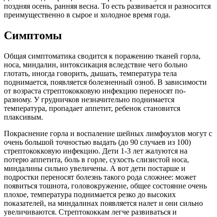
поздняя осень, ранняя весна. То есть развивается и разносится
преимущественно в сырое и холодное время года.
Симптомы
Общая симптоматика сводится к поражению тканей горла,
носа, миндалин, интоксикация вследствие чего больно
глотать, иногда говорить, дышать, температура тела
поднимается, появляется болезненный озноб. В зависимости
от возраста стрептококковую инфекцию переносят по-
разному. У грудничков незначительно поднимается
температура, пропадает аппетит, ребенок становится
плаксивым.
Покраснение горла и воспаление шейных лимфоузлов могут с
очень большой точностью выдать (до 90 случаев из 100)
стрептококковую инфекцию. Дети 1-3 лет жалуются на
потерю аппетита, боль в горле, сухость слизистой носа,
миндалины сильно увеличены. А вот дети постарше и
подростки переносят болезнь такого рода сложнее: может
появиться тошнота, головокружение, общее состояние очень
плохое, температура поднимается резко до высоких
показателей, на миндалинах появляется налет и они сильно
увеличиваются. Стрептококкам легче развиваться и