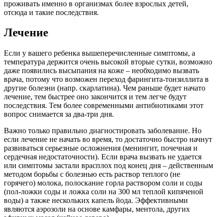
проживать именно в организмах более взрослых детей,
отсюда и такие последствия.
Лечение
Если у вашего ребенка вышеперечисленные симптомы, а
температура держится очень высокой вторые сутки, возможно
даже появились высыпания на коже – необходимо вызвать
врача, потому что возможен переход фарингита-тонзиллита в
другие болезни (напр. скарлатина). Чем раньше будет начато
лечение, тем быстрее оно закончится и тем легче будут
последствия. Тем более современными антибиотиками этот
вопрос снимается за два-три дня.
Важно только правильно диагностировать заболевание. Но
если лечение не начать во время, то достаточно быстро начнут
развиваться серьезные осложнения (менингит, почечная и
сердечная недостаточности). Если врача вызвать не удается
или симптомы застали врасплох под конец дня – действенным
методом борьбы с болезнью есть раствор теплого (не
горячего) молока, полоскание горла раствором соли и соды
(пол-ложки соды и ложка соли на 300 мл теплой кипяченой
воды) а также нескольких капель йода. Эффективными
являются аэрозоли на основе камфары, ментола, других