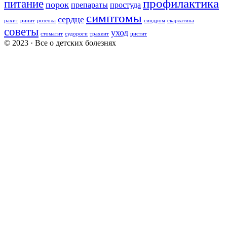
профилактика
питание
порок
препараты
простуда
симптомы
сердце
рахит
ринит
розеола
синдром
скарлатина
советы
уход
стоматит
судороги
трахеит
цистит
© 2023 · Все о детских болезнях