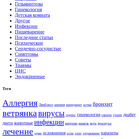
Гельминтозы
Гинекология
Детская комната
Другое
Инфекции
Пищеварение
Последние статьи
Психические
Сердечно-сосудистые
Симптомы
Советы
Травмы
ЦНС
Эндокринные
Теги
Аллергия
бронхит
Лямблиоз
анемия
апендицит
астма
ветрянка
вирусы
гинекология
диабет
герпес
глютен
грипп
инфекции
диета
животные
капризы
кашель
корь
краснуха
лечение
осложнения
паразиты
орви
оспа
отит
отравление