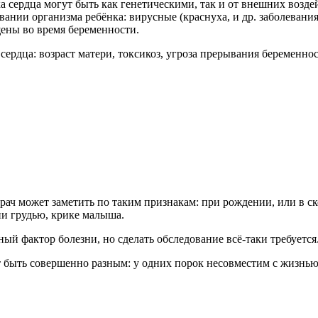
 сердца могут быть как генетическими, так и от внешних возд
ании организма ребёнка: вирусные (краснуха, и др. заболевани
ены во время беременности.
ердца: возраст матери, токсикоз, угроза прерывания беременно
врач может заметить по таким признакам: при рождении, или в 
ии грудью, крике малыша.
ый фактор болезни, но сделать обследование всё-таки требуется
т быть совершенно разным: у одних порок несовместим с жизнью,