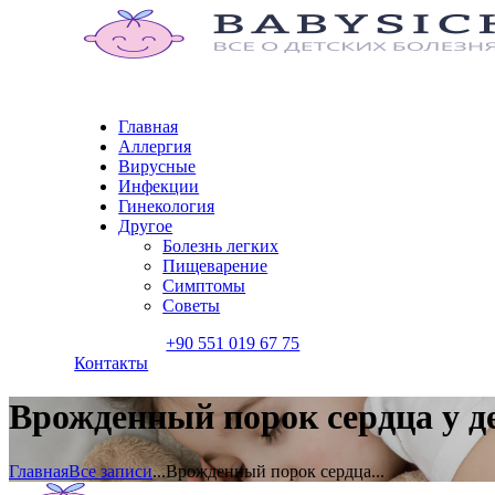
Главная
Аллергия
Вирусные
Инфекции
Гинекология
Другое
Болезнь легких
Пищеварение
Симптомы
Советы
+90 551 019 67 75
Контакты
Врожденный порок сердца у д
Главная
Все записи
...
Врожденный порок сердца...