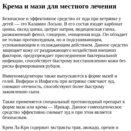
Крема и мази для местного лечения
Безопасное и эффективное средство от зуда при ветрянке у
детей — это Каламин Лосьон. В его состав входят карбонат
цинка, оксид цинка, цитрат натрия, медицинская глина,
разжиженный фенол, глицерин, очищенная вода. Он обладает
не только противозудным, но и подсушивающим,
успокаивающим и охлаждающим действием. Данное средство
защищает кожу от раздражающего воздействия внешних
факторов, предупреждает присоединение бактериальной
инфекции, способствует быстрому восстановлению кожи без
риска формирования рубцов.
Иммуномодуляторы также выпускаются в форме мазей и
гелей. Виферон и Инфагель при ветрянке смягчают зуд,
снимают отечность, способствуют более быстрому
заживлению сыпи.
Также применяется специальный противозудный препарат в
форме мази или крема — Ирикар. Данное гомеопатическое
средство эффективно снимает зуд и при этом является
безопасным.
Крем Ла-Кри содержит экстракты трав, авокадо, орехов и