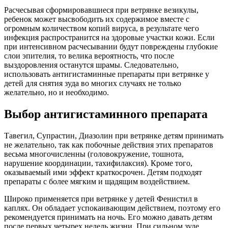
Расчесывая сформировавшиеся при ветрянке везикулы,
ребенок может высвободить их содержимое вместе с
огромным количеством копий вируса, в результате чего
инфекция распространится на здоровые участки кожи. Если
при интенсивном расчесывании будут повреждены глубокие
слои эпителия, то велика вероятность, что после
выздоровления останутся шрамы. Следовательно,
использовать антигистаминные препараты при ветрянке у
детей для снятия зуда во многих случаях не только
желательно, но и необходимо.
Выбор антигистаминного препарата
Тавегил, Супрастин, Диазолин при ветрянке детям принимать
не желательно, так как побочные действия этих препаратов
весьма многочисленны (головокружение, тошнота,
нарушение координации, тахифилаксия). Кроме того,
оказываемый ими эффект краткосрочен. Детям подходят
препараты с более мягким и щадящим воздействием.
Широко применяется при ветрянке у детей Фенистил в
каплях. Он обладает успокаивающим действием, поэтому его
рекомендуется принимать на ночь. Его можно давать детям
после первых четырех недель жизни. При сильном зуде