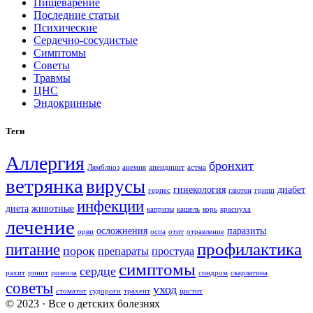
Пищеварение
Последние статьи
Психические
Сердечно-сосудистые
Симптомы
Советы
Травмы
ЦНС
Эндокринные
Теги
Аллергия
бронхит
Лямблиоз
анемия
апендицит
астма
ветрянка
вирусы
гинекология
диабет
герпес
глютен
грипп
инфекции
диета
животные
капризы
кашель
корь
краснуха
лечение
осложнения
паразиты
орви
оспа
отит
отравление
профилактика
питание
порок
препараты
простуда
симптомы
сердце
рахит
ринит
розеола
синдром
скарлатина
советы
уход
стоматит
судороги
трахеит
цистит
© 2023 · Все о детских болезнях