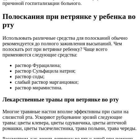
причиной госпитализации больного.
Полоскания при ветрянке у ребенка во
рту
Использовать различные средства для полосканий обычно
рекомендуется до полного заживления высыпаний. Чем
полоскать рот при ветрянке ребенку? Чаще всего
применяются следующие средства:
раствор Фурацилина;
раствор Сульфацила натрия;
раствор соды;
слабый раствор марганцовки;
раствор мирамистина.
Лекарственные травы при ветрянке во рту
Многие травяные настои вполне эффективны при сыпи на
слизистой рта. Ускоряют рубцевание эрозий следующие
травы: цветы клевера, цветы одуванчика, цветы аптечной
ромашки, цветы тысячелистника, трава полыни, трава череды.
Рассмотрим, как лечить ветрянку во рту у детей при помощи