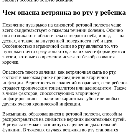
Чем опасна ветрянка во рту у ребенка
Появление пузырьков на слизистой ротовой полости чаще
всего свидетельствует о тяжелом течении болезни. Обычно
они возникают в области зева и твердого неба, иногда — на
деснах, а также на внутренней поверхности губ и щек.
Особенностью ветряночной сыпи во рту является то, что
пузырьки почти сразу лопаются, а на их месте формируются
эрозии, которые со временем исчезают без образования
корочек.
Опасность такого явления, как ветряночная сыпь во рту,
состоит в высоком риске присоединения вторичной
инфекции. Вероятность осложнений возрастает, если ребенок
страдает хроническим тонзиллитом или аденоидитом. Также
в числе факторов, способствующих вторичному
инфицированию — наличие кариозных зубов или любых
других очагов хронической инфекции.
Высыпания, образовавшиеся в ротовой полости, способны
распространяться на слизистые верхних дыхательных путей.
В результате может возникнуть нарушение дыхательной
функции. В тяжелых случаях ветрянка во рту становится