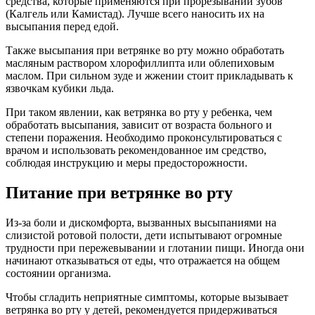
средства, которые применяются при прорезывании зубов
(Калгель или Камистад). Лучше всего наносить их на
высыпания перед едой.
Также высыпания при ветрянке во рту можно обработать
масляным раствором хлорофиллипта или облепиховым
маслом. При сильном зуде и жжении стоит прикладывать к
язвочкам кубики льда.
При таком явлении, как ветрянка во рту у ребенка, чем
обработать высыпания, зависит от возраста больного и
степени поражения. Необходимо проконсультироваться с
врачом и использовать рекомендованное им средство,
соблюдая инструкцию и меры предосторожности.
Питание при ветрянке во рту
Из-за боли и дискомфорта, вызванных высыпаниями на
слизистой ротовой полости, дети испытывают огромные
трудности при пережевывании и глотании пищи. Иногда они
начинают отказываться от еды, что отражается на общем
состоянии организма.
Чтобы сгладить неприятные симптомы, которые вызывает
ветрянка во рту у детей, рекомендуется придерживаться