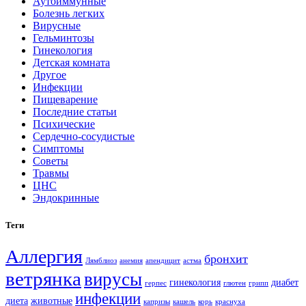
Аутоиммунные
Болезнь легких
Вирусные
Гельминтозы
Гинекология
Детская комната
Другое
Инфекции
Пищеварение
Последние статьи
Психические
Сердечно-сосудистые
Симптомы
Советы
Травмы
ЦНС
Эндокринные
Теги
Аллергия
бронхит
Лямблиоз
анемия
апендицит
астма
ветрянка
вирусы
гинекология
диабет
герпес
глютен
грипп
инфекции
диета
животные
капризы
кашель
корь
краснуха