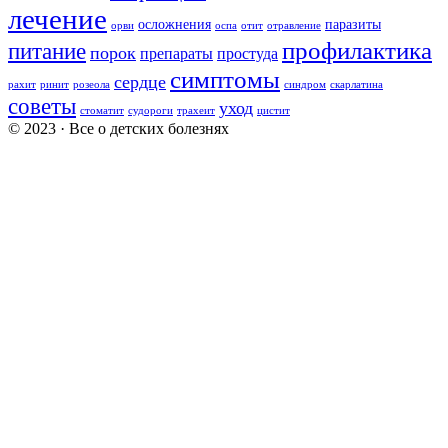
лечение
осложнения
паразиты
орви
оспа
отит
отравление
профилактика
питание
порок
препараты
простуда
симптомы
сердце
рахит
ринит
розеола
синдром
скарлатина
советы
уход
стоматит
судороги
трахеит
цистит
© 2023 · Все о детских болезнях